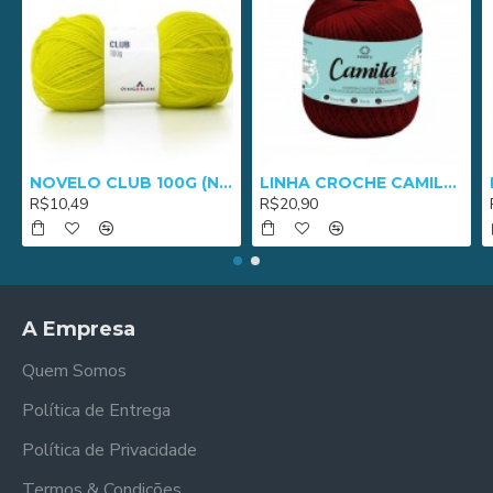
NOVELO CLUB 100G (NM 3/8) - 2652
LINHA CROCHE CAMILA 1000 - 01005
R$10,49
R$20,90
A Empresa
Quem Somos
Política de Entrega
Política de Privacidade
Termos & Condições