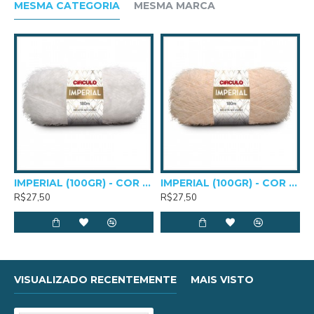
MESMA CATEGORIA
MESMA MARCA
TEX 344
Composição: 80% Acrílico e 20% Poliamida
Comprimento e Peso: 290m e 100g
Agulhas Para Crochê: 2,5mm a 4,0mm
Agulhas Para Tricô: 3,5mm a 5,0mm
IMPERIAL (100GR) - COR 0010
IMPERIAL (100GR) - COR 0205
R$27,50
R$27,50
VISUALIZADO RECENTEMENTE
MAIS VISTO