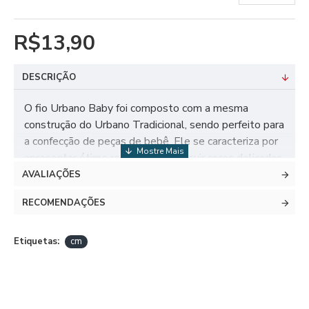
R$13,90
DESCRIÇÃO
O fio Urbano Baby foi composto com a mesma
construção do Urbano Tradicional, sendo perfeito para
a confecção de peças de bebê. Ele se caracteriza por
apresentar ótimo rendimento, possuir cores delicadas
e suaves em sua cartela, e apresentar um
AVALIAÇÕES
acabamento entonado, diversificando sua peça. Sua
RECOMENDAÇÕES
espessura é mais delicada, ideal para o público
infantil, trazendo um toque de modernidade e
delicadeza para seu cotidiano.
Etiquetas:
cm
DADOS TÉCNICOS