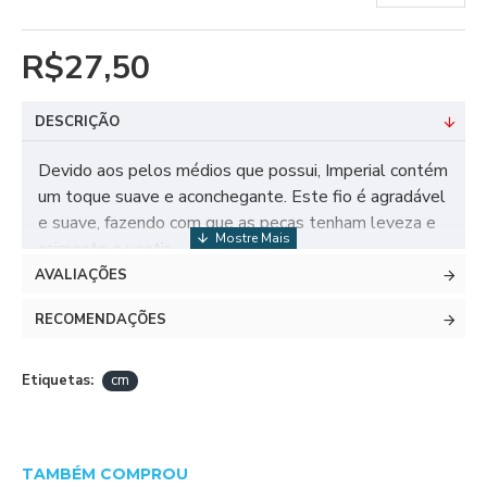
R$27,50
DESCRIÇÃO
Devido aos pelos médios que possui, Imperial contém
um toque suave e aconchegante. Este fio é agradável
e suave, fazendo com que as peças tenham leveza e
caimento o vestir.
AVALIAÇÕES
RECOMENDAÇÕES
DADOS TÉCNICOS
TEX 555
Etiquetas:
cm
Composição: 53% Acrílico, 38% Poliamida, 9%
Poliéster
TAMBÉM COMPROU