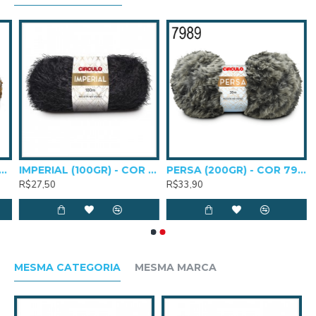
Comprimento e Peso: 180m e 100g
Agulhas para crochê: 5,0mm a 8,0mm
Agulhas para tricô: 7,0mm a 10,0mm
OR 9900
IMPERIAL (100GR) - COR 0940
PERSA (200GR) - COR 7989
R$27,50
R$33,90
MESMA CATEGORIA
MESMA MARCA