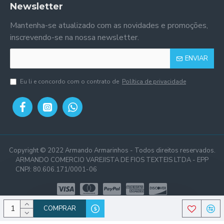
Newsletter
Mantenha-se atualizado com as novidades e promoções,
inscrevendo-se na nossa newsletter.
ENVIAR
Eu li e concordo com o contrato de
Política de privacidade
Copyright © 2022 Armando Armarinhos - Todos direitos reservados.
ARMANDO COMERCIO VAREJISTA DE FIOS TEXTEIS LTDA - EPP
CNPJ: 80.606.171/0001-06
COMPRAR