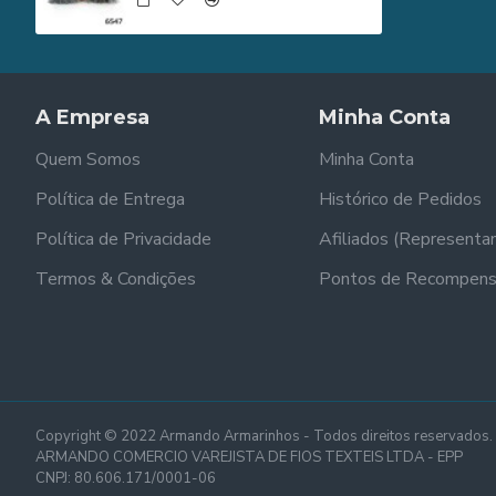
A Empresa
Minha Conta
Quem Somos
Minha Conta
Política de Entrega
Histórico de Pedidos
Política de Privacidade
Afiliados (Representa
Termos & Condições
Pontos de Recompen
Copyright © 2022 Armando Armarinhos - Todos direitos reservados.
ARMANDO COMERCIO VAREJISTA DE FIOS TEXTEIS LTDA - EPP
CNPJ: 80.606.171/0001-06