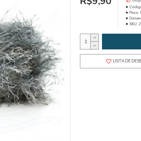
R$9,90
Disp
Códig
Peso:
Dimen
SKU:
2
LISTA DE DES