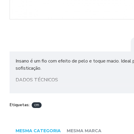
Insano é um fio com efeito de pelo e toque macio. Ideal
sofisticação.
DADOS TÉCNICOS
Composição: 100% Poliéster
Metragem: 120m
Etiquetas:
cm
Tex: 883
Agulhas Recoendadas: Tricô - 4,5 a 6,0 mm | Crochê - 4
MESMA CATEGORIA
MESMA MARCA