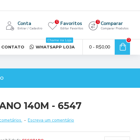
0
0
Conta
Favoritos
Comparar
Entrar / Cadastro
Editar Favoritos
Comparar Produtos
0
Chame na Loja
0 - R$0,00
CONTATO
WHATSAPP LOJA
TO
ANO 140M - 6547
cometários.
-
Escreva um comentário