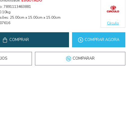
onibilidade:
ESGOTADO
o:
7891113463881
0.10kg
sões:
25.00cm x 15.00cm x 15.00cm
07616
Círculo
COMPRAR
COMPRAR AGORA
EJOS
COMPARAR