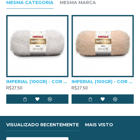
Composição: 100% Algodão Mercerizado
MESMA CATEGORIA
MESMA MARCA
Comprimento e Peso: 254m e 125g
Agulhas Para Crochê: 3,0mm a 4,0mm
IMPERIAL (100GR) - COR 0010
IMPERIAL (100GR) - COR 0205
R$27,50
R$27,50
VISUALIZADO RECENTEMENTE
MAIS VISTO