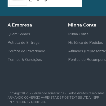
A Empresa
Minha Conta
Quem Somos
Minha Conta
Política de Entrega
Histórico de Pedidos
Política de Privacidade
Afiliados (Representa
Termos & Condições
Pontos de Recompen
Copyright © 2022 Armando Armarinhos - Todos direitos reservados.
ARMANDO COMERCIO VAREJISTA DE FIOS TEXTEIS LTDA - EPP
CNPJ: 80.606.171/0001-06