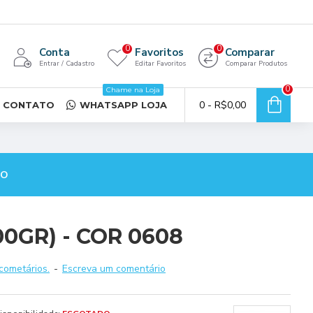
0
0
Conta
Favoritos
Comparar
Entrar / Cadastro
Editar Favoritos
Comparar Produtos
0
Chame na Loja
0 - R$0,00
CONTATO
WHATSAPP LOJA
TO
00GR) - COR 0608
cometários.
-
Escreva um comentário