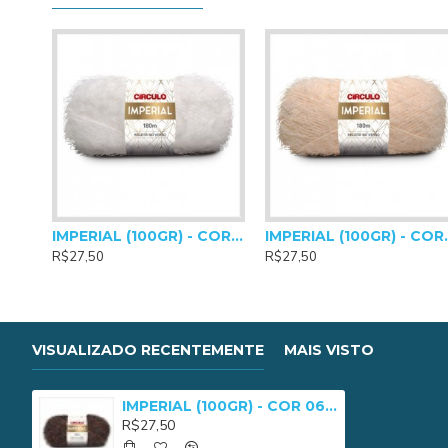
Agulhas para crochê: 5,0mm a 8,0mm
Agulhas para tricô: 7,0mm a 10,0mm
IMPERIAL (100GR) - COR 0010
IMPERIAL
R$27,50
R$27,50
VISUALIZADO RECENTEMENTE
MAIS VISTO
IMPERIAL (100GR) - COR 0608
R$27,50