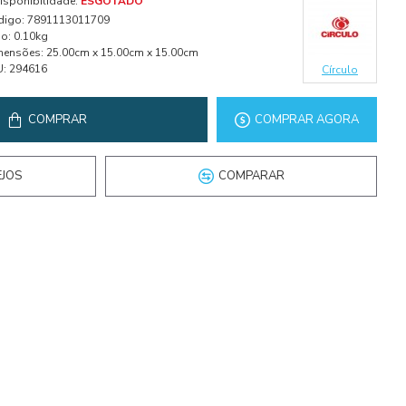
isponibilidade:
ESGOTADO
digo:
7891113011709
o:
0.10kg
mensões:
25.00cm x 15.00cm x 15.00cm
U:
294616
Círculo
COMPRAR
COMPRAR AGORA
EJOS
COMPARAR