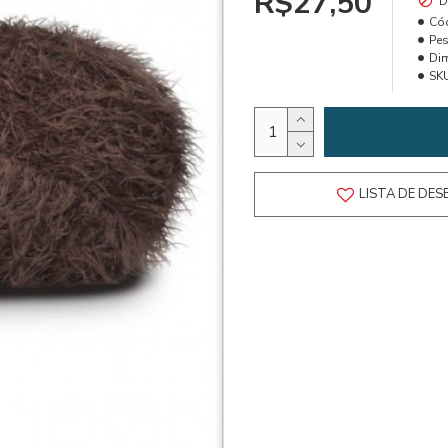
R$27,50
D
Có
Pes
Di
SK
LISTA DE DES