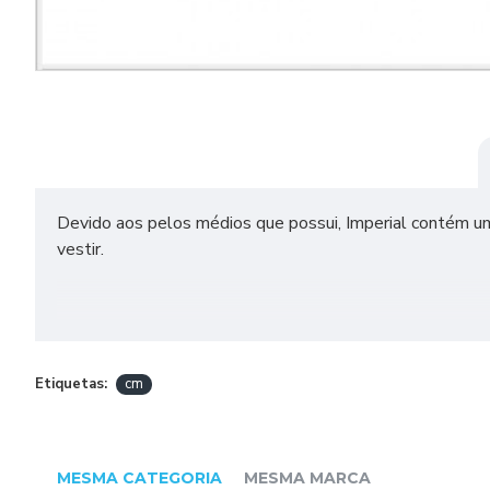
Devido aos pelos médios que possui, Imperial contém u
vestir.
DADOS TÉCNICOS
TEX 555
Etiquetas:
cm
Composição: 53% Acrílico, 38% Poliamida, 9% Poliéste
Comprimento e Peso: 180m e 100g
MESMA CATEGORIA
MESMA MARCA