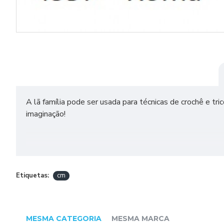
A lã família pode ser usada para técnicas de crochê e tri
imaginação!
DADOS TÉCNICOS
TEX 375
Etiquetas:
cm
Composição: 100% Acrílico
Comprimento e Peso: 107m e 40g
MESMA CATEGORIA
MESMA MARCA