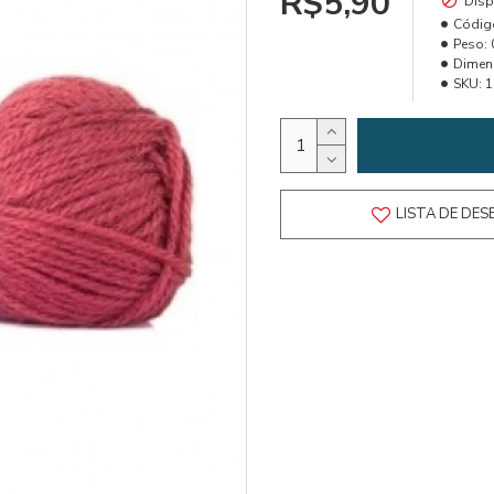
R$5,90
Disp
Códig
Peso:
Dimen
SKU:
1
LISTA DE DES