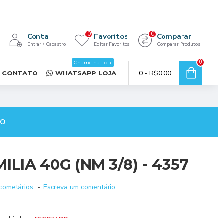
0
0
Conta
Favoritos
Comparar
Entrar / Cadastro
Editar Favoritos
Comparar Produtos
0
Chame na Loja
0 - R$0,00
CONTATO
WHATSAPP LOJA
TO
LIA 40G (NM 3/8) - 4357
cometários.
-
Escreva um comentário