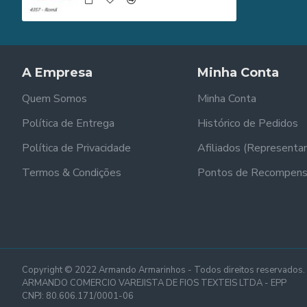
A Empresa
Minha Conta
Quem Somos
Minha Conta
Política de Entrega
Histórico de Pedidos
Política de Privacidade
Afiliados (Representa
Termos & Condições
Pontos de Recompen
Copyright © 2022 Armando Armarinhos - Todos direitos reservados.
ARMANDO COMERCIO VAREJISTA DE FIOS TEXTEIS LTDA - EPP
CNPJ: 80.606.171/0001-06