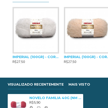
Agulhas Para Crochê: 3,5mm
Agulhas Para Tricô: 4mm a 5mm
IMPERIAL (100GR) - COR 0010
IMPERIAL
R$27,50
R$27,50
VISUALIZADO RECENTEMENTE
MAIS VISTO
NOVELO FAMILIA 40G (NM 3/8) - 4357
R$5,90