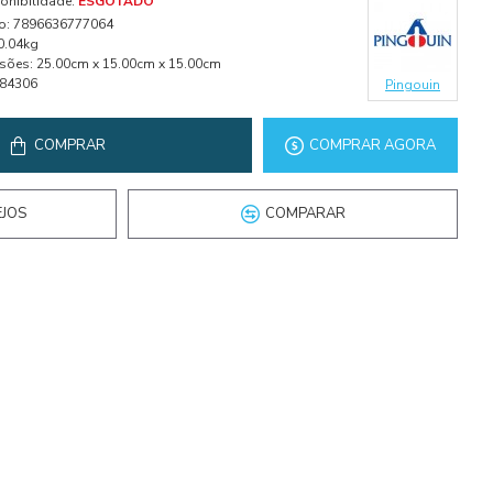
onibilidade:
ESGOTADO
o:
7896636777064
0.04kg
sões:
25.00cm x 15.00cm x 15.00cm
84306
Pingouin
COMPRAR
COMPRAR AGORA
EJOS
COMPARAR