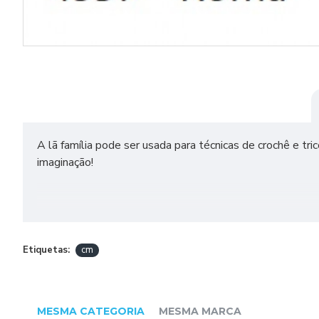
A lã família pode ser usada para técnicas de crochê e tri
imaginação!
DADOS TÉCNICOS
TEX 375
Etiquetas:
cm
Composição: 100% Acrílico
Comprimento e Peso: 107m e 40g
MESMA CATEGORIA
MESMA MARCA