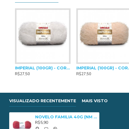
Agulhas Para Crochê: 3,5mm
Agulhas Para Tricô: 4mm a 5mm
IMPERIAL (100GR) - COR 0010
IMPERIAL
R$27,50
R$27,50
VISUALIZADO RECENTEMENTE
MAIS VISTO
NOVELO FAMILIA 40G (NM 3/8) - 4357
R$5,90