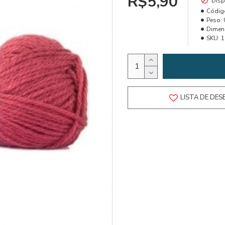
R$5,90
Disp
Códig
Peso:
Dimen
SKU:
1
LISTA DE DES