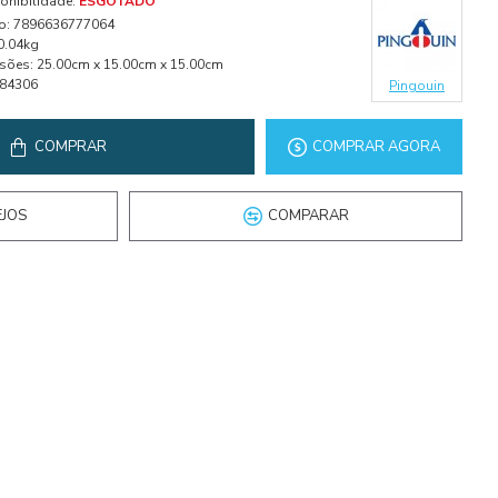
onibilidade:
ESGOTADO
o:
7896636777064
0.04kg
sões:
25.00cm x 15.00cm x 15.00cm
84306
Pingouin
COMPRAR
COMPRAR AGORA
EJOS
COMPARAR