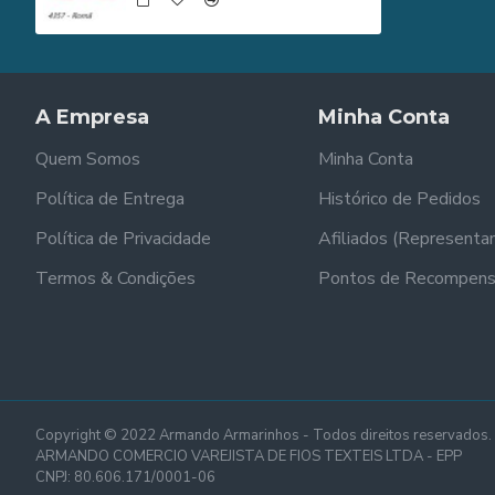
A Empresa
Minha Conta
Quem Somos
Minha Conta
Política de Entrega
Histórico de Pedidos
Política de Privacidade
Afiliados (Representa
Termos & Condições
Pontos de Recompen
Copyright © 2022 Armando Armarinhos - Todos direitos reservados.
ARMANDO COMERCIO VAREJISTA DE FIOS TEXTEIS LTDA - EPP
CNPJ: 80.606.171/0001-06