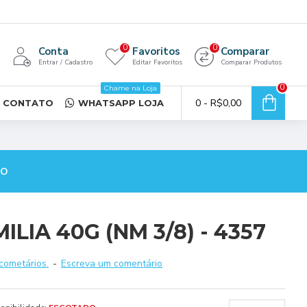
0
0
Conta
Favoritos
Comparar
Entrar / Cadastro
Editar Favoritos
Comparar Produtos
0
Chame na Loja
0 - R$0,00
CONTATO
WHATSAPP LOJA
TO
LIA 40G (NM 3/8) - 4357
cometários.
-
Escreva um comentário