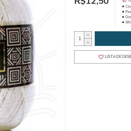
R$12,50
D
Có
Pes
Di
SK
LISTA DE DES