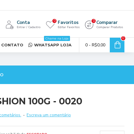
0
0
Conta
Favoritos
Comparar
Entrar / Cadastro
Editar Favoritos
Comparar Produtos
0
Chame na Loja
0 - R$0,00
CONTATO
WHATSAPP LOJA
TO
HION 100G - 0020
cometários.
-
Escreva um comentário