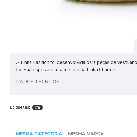
A Linha Fashion foi desenvolvida para peças de vestuári
fio. Sua espessura é a mesma da Linha Charme.
DADOS TÉCNICOS
Composição: 96% Algodão, 4% Fibra Metalizada
Tex: 324
Etiquetas:
cm
Contém: 308 m
Agulha Recomendada: Tricô - 3,0 a 4,0 mm | Crochê - 2,
MESMA CATEGORIA
MESMA MARCA