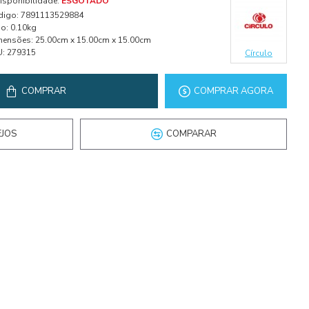
isponibilidade:
ESGOTADO
digo:
7891113529884
o:
0.10kg
mensões:
25.00cm x 15.00cm x 15.00cm
U:
279315
Círculo
COMPRAR
COMPRAR AGORA
EJOS
COMPARAR