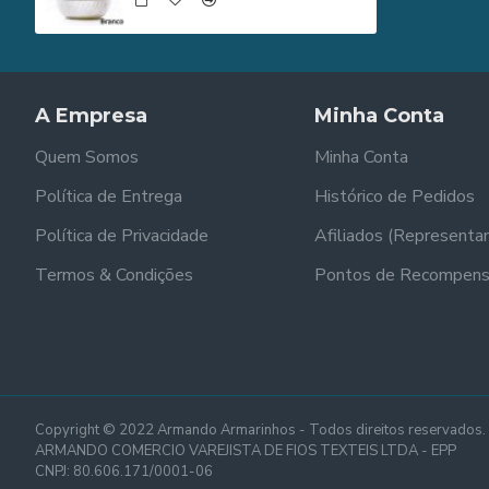
A Empresa
Minha Conta
Quem Somos
Minha Conta
Política de Entrega
Histórico de Pedidos
Política de Privacidade
Afiliados (Representa
Termos & Condições
Pontos de Recompen
Copyright © 2022 Armando Armarinhos - Todos direitos reservados.
ARMANDO COMERCIO VAREJISTA DE FIOS TEXTEIS LTDA - EPP
CNPJ: 80.606.171/0001-06