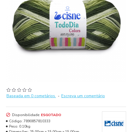
Baseada em 0 cometários.
-
Escreva um comentário
Disponibilidade:
ESGOTADO
Código:
7890857810333
Peso:
0.10kg
Dimensões:
25.00cm x 15.00cm x 15.00cm