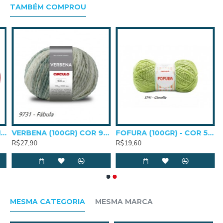
Composição: 100% Acrílico Anti-Pilling TEX: 430
TAMBÉM COMPROU
Contém: 250m
Agulha Recomendada: Tricô - 4,0 mm
 CISNE TODO DIA COLORS 100G 70209
VERBENA (100GR) COR 9731
FOFURA (100GR) - COR 5741
R$27,90
R$19,60
MESMA CATEGORIA
MESMA MARCA