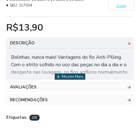
SKU:
217034
Cisne
R$13,90
DESCRIÇÃO
Bolinhas, nunca mais! Vantagens do fio Anti-Pilling.
Com o atrito sofrido no uso das peças no dia a dia e o
desgaste nas lavagens, os fios acrílicos normalmente
produzem um acúmulo de fibras soltas na superfície,
formando as indesejáveis bolinhas (pillings). Cisne
AVALIAÇÕES
Todo Dia Colors, possui o tratamento especial anti-
RECOMENDAÇÕES
pilling, que reduz este acúmulo, tornando as peças
mais duráveis, macias e muito mais confortáveis para
você.
Etiquetas:
cm
DADOS TÉCNICOS