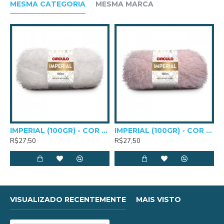
Comprimento e Peso: 180m e 100g
MESMA CATEGORIA
MESMA MARCA
Agulhas para crochê: 5,0mm a 8,0mm
Agulhas para tricô: 7,0mm a 10,0mm
IMPERIAL (100GR) - COR 0010
IMPERIAL (100GR) - COR 0335
R$27,50
R$27,50
VISUALIZADO RECENTEMENTE
MAIS VISTO