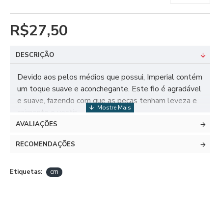
R$27,50
DESCRIÇÃO
Devido aos pelos médios que possui, Imperial contém
um toque suave e aconchegante. Este fio é agradável
e suave, fazendo com que as peças tenham leveza e
caimento o vestir.
AVALIAÇÕES
RECOMENDAÇÕES
DADOS TÉCNICOS
TEX 555
Etiquetas:
cm
Composição: 53% Acrílico, 38% Poliamida, 9%
Poliéster