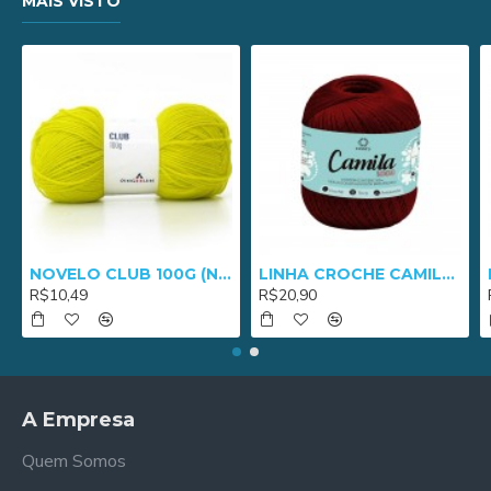
MAIS VISTO
NOVELO CLUB 100G (NM 3/8) - 2652
LINHA CROCHE CAMILA 1000 - 01005
R$10,49
R$20,90
A Empresa
Quem Somos