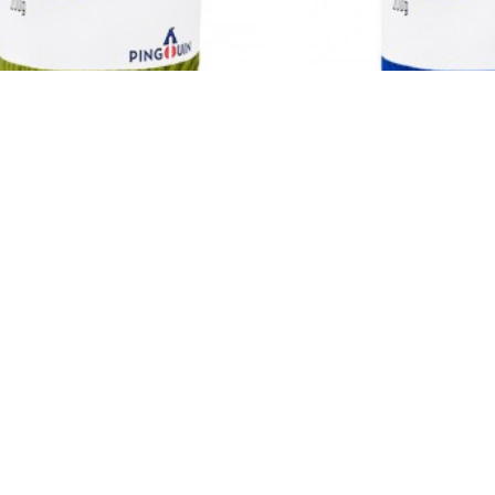
Pingouin
Pingo
200G - 885 TEX (NE 4/6) - 9800
ATELIE 200G - 885 T
R$20,90
R$20
Pingouin
Pingo
NATUREZA 200G (NE 4/6) - 0001
ATELIE NATUREZA 20
R$20,90
R$20