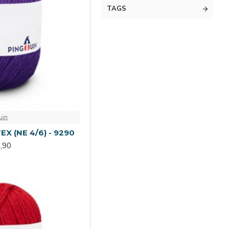
TAGS
Supremo
uin
EX (NE 4/6) - 9290
,90