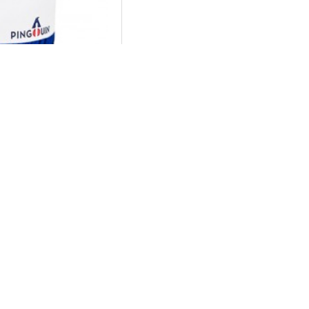
uin
EX (NE 4/6) - 9829
,90
uin
0G (NE 4/6) - 0298
,90