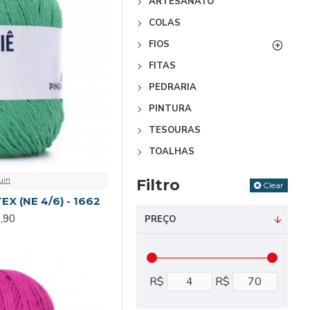
ARTESANATO
COLAS
FIOS
FITAS
PEDRARIA
PINTURA
TESOURAS
TOALHAS
uin
Filtro
Clear
EX (NE 4/6) - 1662
,90
PREÇO
R$
R$