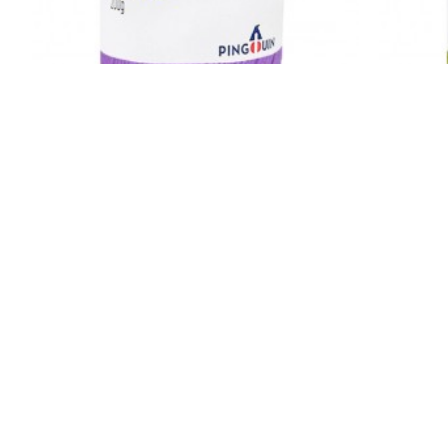
Pingouin
ATELIE 200G - 885 TEX (NE 4/6) - 9767
ATELIE 
R$20,90
ESGOTADO
ATELIE 