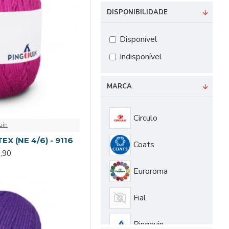
DISPONIBILIDADE
Disponível
Indisponível
MARCA
Circulo
uin
EX (NE 4/6) - 9116
Coats
,90
Euroroma
Fial
Pingouin