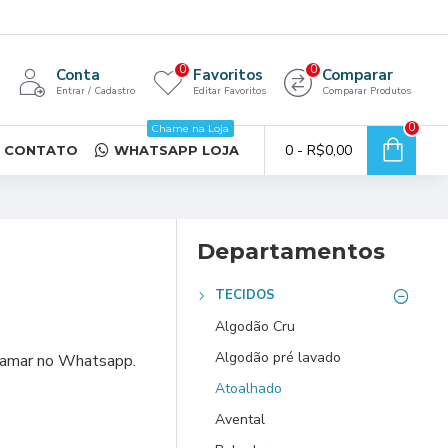
0
0
Conta
Favoritos
Comparar
Entrar / Cadastro
Editar Favoritos
Comparar Produtos
0
Chame na Loja
0 - R$0,00
CONTATO
WHATSAPP LOJA
Departamentos
TECIDOS
Algodão Cru
Algodão pré lavado
chamar no Whatsapp.
Atoalhado
Avental