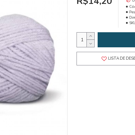
R$14,20
D
Có
Pes
Di
SK
LISTA DE DES