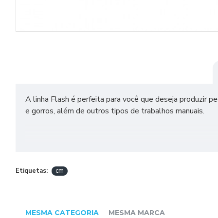
A linha Flash é perfeita para você que deseja produzir pe
e gorros, além de outros tipos de trabalhos manuais.
DADOS TÉCNICOS
TEX 500
Etiquetas:
cm
Composição: 100% Acrílico
Comprimento e Peso: 200m e 100g
MESMA CATEGORIA
MESMA MARCA