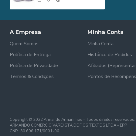
A Empresa
Minha Conta
Quem Somos
Minha Conta
Política de Entrega
Histórico de Pedidos
Política de Privacidade
Afiliados (Representa
Termos & Condições
Pontos de Recompen
Copyright © 2022 Armando Armarinhos - Todos direitos reservados.
ARMANDO COMERCIO VAREJISTA DE FIOS TEXTEIS LTDA - EPP
CNPJ: 80.606.171/0001-06