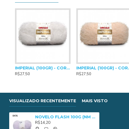
Agulhas Para Crochê: 4mm
Agulhas Para Tricô: 5mm a 6mm
IMPERIAL (100GR) - COR 0010
IMPERIAL
R$27,50
R$27,50
VISUALIZADO RECENTEMENTE
MAIS VISTO
NOVELO FLASH 100G (NM 4/8) - 0476
R$14,20