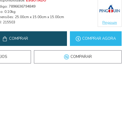
isponibilidade:
ESGOTADO
digo:
7896636794849
o:
0.10kg
mensões:
25.00cm x 15.00cm x 15.00cm
U:
215503
Pingouin
COMPRAR
COMPRAR AGORA
EJOS
COMPARAR