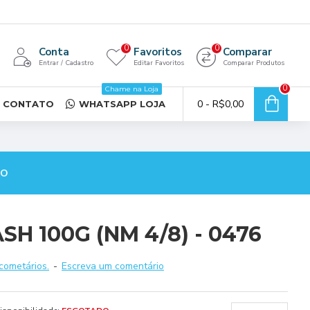
0
0
Conta
Favoritos
Comparar
Entrar / Cadastro
Editar Favoritos
Comparar Produtos
0
Chame na Loja
0 - R$0,00
CONTATO
WHATSAPP LOJA
TO
H 100G (NM 4/8) - 0476
cometários.
-
Escreva um comentário