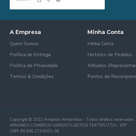
A Empresa
Minha Conta
Quem Somos
Minha Conta
Política de Entrega
Histórico de Pedidos
Política de Privacidade
Afiliados (Representa
Termos & Condições
Pontos de Recompen
Copyright © 2022 Armando Armarinhos - Todos direitos reservados.
ARMANDO COMERCIO VAREJISTA DE FIOS TEXTEIS LTDA - EPP
CNPJ: 80.606.171/0001-06