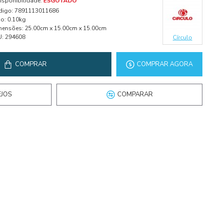
isponibilidade:
ESGOTADO
digo:
7891113011686
o:
0.10kg
mensões:
25.00cm x 15.00cm x 15.00cm
U:
294608
Círculo
COMPRAR
COMPRAR AGORA
EJOS
COMPARAR