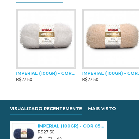
Agulhas para crochê: 5,0mm a 8,0mm
Agulhas para tricô: 7,0mm a 10,0mm
IMPERIAL (100GR) - COR 0010
IMPERIAL
R$27,50
R$27,50
VISUALIZADO RECENTEMENTE
MAIS VISTO
IMPERIAL (100GR) - COR 0557
R$27,50