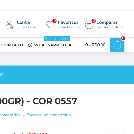
0
0
Conta
Favoritos
Comparar
Entrar / Cadastro
Editar Favoritos
Comparar Produtos
0
Chame na Loja
0 - R$0,00
CONTATO
WHATSAPP LOJA
TO
00GR) - COR 0557
cometários.
-
Escreva um comentário