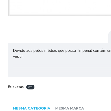
Devido aos pelos médios que possui, Imperial contém u
vestir.
DADOS TÉCNICOS
TEX 555
Etiquetas:
cm
Composição: 53% Acrílico, 38% Poliamida, 9% Poliéste
Comprimento e Peso: 180m e 100g
MESMA CATEGORIA
MESMA MARCA