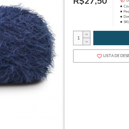
R$27,50
D
Có
Pes
Di
SK
LISTA DE DES