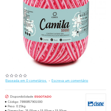
Baseada em 0 cometários.
-
Escreva um comentário
Disponibilidade:
ESGOTADO
Código:
7890857901000
Peso:
0.15kg
Dimensões:
25.00cm x 15.00cm x 15.00cm