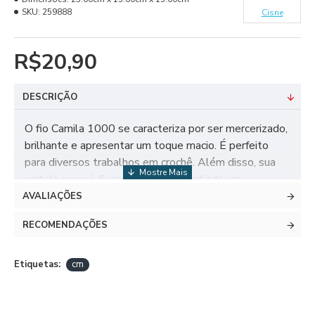
SKU:
259888
Cisne
R$20,90
DESCRIÇÃO
O fio Camila 1000 se caracteriza por ser mercerizado,
brilhante e apresentar um toque macio. É perfeito
para diversos trabalhos em crochê. Além disso, sua
cartela possui diversas cores, garantindo um
resultado incrível às suas produções.
AVALIAÇÕES
RECOMENDAÇÕES
DADOS TÉCNICOS
Etiquetas:
cm
TEX 145
Composição: 100% Algodão