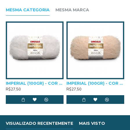
Comprimento: 1000m
MESMA CATEGORIA
MESMA MARCA
Agulha de crochê: 1,25mm
IMPERIAL (100GR) - COR 0010
IMPERIAL (100GR) - COR 0205
R$27,50
R$27,50
VISUALIZADO RECENTEMENTE
MAIS VISTO