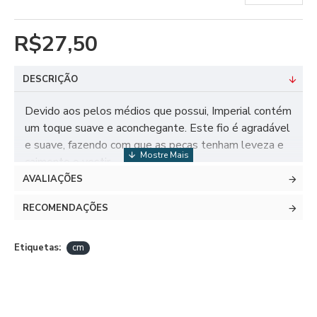
R$27,50
DESCRIÇÃO
Devido aos pelos médios que possui, Imperial contém
um toque suave e aconchegante. Este fio é agradável
e suave, fazendo com que as peças tenham leveza e
caimento o vestir.
AVALIAÇÕES
RECOMENDAÇÕES
DADOS TÉCNICOS
TEX 555
Etiquetas:
cm
Composição: 53% Acrílico, 38% Poliamida, 9%
Poliéster