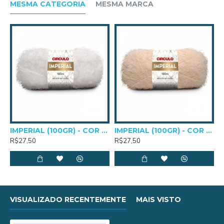
Comprimento e Peso: 180m e 100g
MESMA CATEGORIA
MESMA MARCA
Agulhas para crochê: 5,0mm a 8,0mm
Agulhas para tricô: 7,0mm a 10,0mm
IMPERIAL (100GR) - COR 0010
IMPERIAL (100GR) - COR 0205
R$27,50
R$27,50
VISUALIZADO RECENTEMENTE
MAIS VISTO