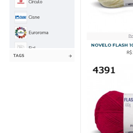
Círculo
Cisne
Euroroma
Pi
NOVELO FLASH 10
Fial
R$
TAGS
Joka
Pingouin
Supremo