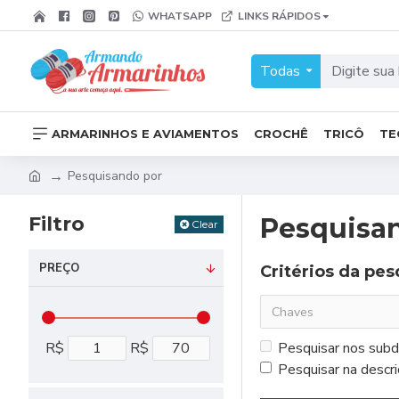
WHATSAPP
LINKS RÁPIDOS
Todas
ARMARINHOS E AVIAMENTOS
CROCHÊ
TRICÔ
TE
Pesquisando por
Filtro
Pesquisa
Clear
PREÇO
Critérios da pes
R$
R$
Pesquisar nos sub
Pesquisar na descr